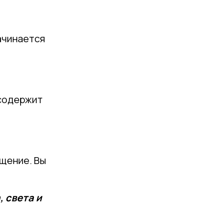
начинается
 содержит
щение. Вы
, света и