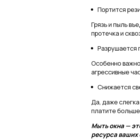
Портится рез
Грязь и пыль въ
протечка и скво
Разрушается 
Особенно важно 
агрессивные час
Снижается св
Да, даже слегк
платите больше 
Мыть окна — это
ресурса ваших 