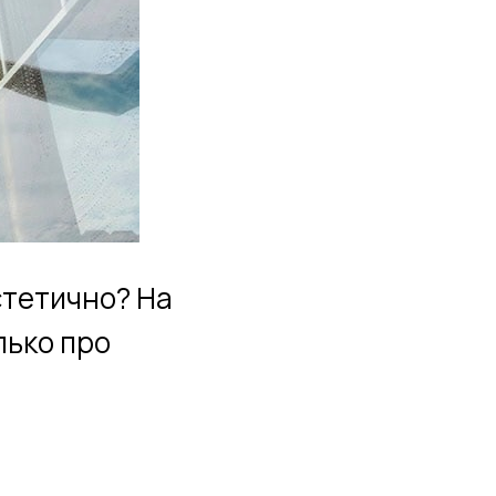
стетично? На
лько про