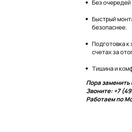
Без очередей 
Быстрый монта
безопаснее.
Подготовка к 
счетах за ото
Тишина и ком
Пора заменить 
Звоните: +7 (49
Работаем по Мо