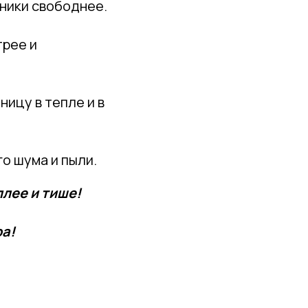
жники свободнее.
трее и
ницу в тепле и в
о шума и пыли.
лее и тише!
ра!