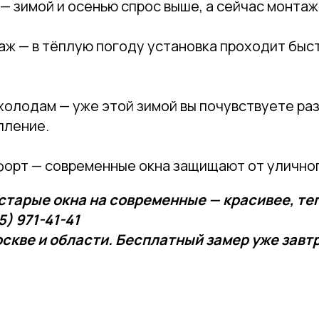
— зимой и осенью спрос выше, а сейчас монта
ж — в тёплую погоду установка проходит быс
холодам — уже этой зимой вы почувствуете раз
пление.
форт — современные окна защищают от уличног
старые окна на современные — красивее, теп
5) 971-41-41
скве и области. Бесплатный замер уже завт