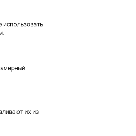
е использовать
м.
камерный
вливают их из