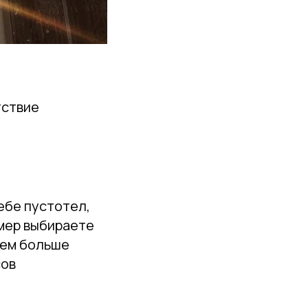
тствие
ебе пустотел,
амер выбираете
 тем больше
сов