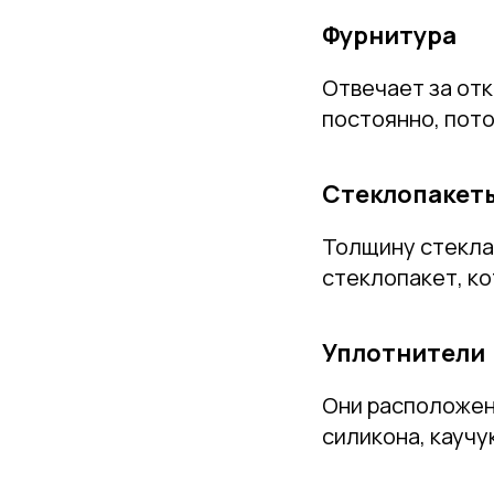
Фурнитура
Отвечает за отк
постоянно, пот
Стеклопакет
Толщину стекла
стеклопакет, ко
Уплотнители
Они расположены
силикона, каучу