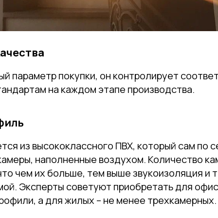
ачества
ый параметр покупки, он контролирует соотве
андартам на каждом этапе производства.
филь
тся из высококлассного ПВХ, который сам по с
 камеры, наполненные воздухом. Количество к
 что чем их больше, тем выше звукоизоляция и
имой. Эксперты советуют приобретать для офи
офили, а для жилых – не менее трехкамерных.