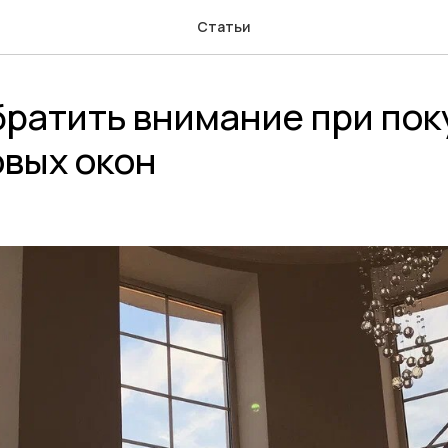
Статьи
братить внимание при пок
овых окон