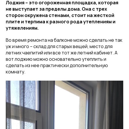
Лоджия – это огороженная площадка, которая
не выступает за пределы дома. Она с трех
сторон окружена стенами, стоит на жесткой
плите и терпима к разного рода утеплениям и
утяжелениям.
Во время ремонта на балконе можно сделать не так
уж и много – склад для старых вещей, место для
летних чаепитий или все тот же летний кабинет. А
вот лоджию можно основательно утеплить и
сделать из нее практически дополнительную
комнату.