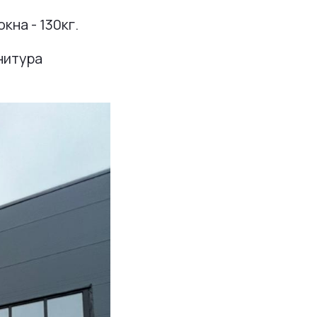
кна - 130кг.
нитура