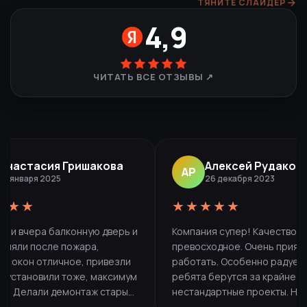
ТЯНИТЕ СЛАЙДЕР
4,9
ЧИТАТЬ ВСЕ ОТЗЫВЫ ↗
Анастасия Гришакова
Алексей Рудаков
АР
14 января 2025
26 декабря 2023
★★★
★★★★★
ли вчера балконную дверь и
Компания супер! Качество
еняли после пожара,
превосходное. Очень приятн
о окон отличное, привезли
работать. Особенно радует, 
 установили тоже, максимум
ребята берутся за крайне
са. Делали демонтаж старых
нестандартные проекты. Нуж
двери, и установку. Все
было сделать двери для Бани