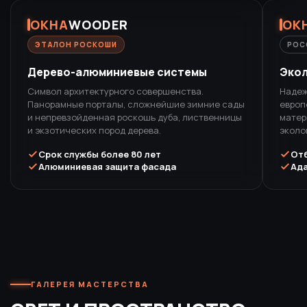
ОКНА
WOODER
ОК
ЭТАЛОН РОСКОШИ
РОС
Дерево-алюминиевые системы
Экол
Символ архитектурного совершенства.
Надеж
Панорамные порталы, сложнейшие зимние сады
европ
и непревзойденная роскошь дуба, лиственницы
матер
и экзотических пород дерева.
эколо
Срок службы более 80 лет
Отб
Алюминиевая защита фасада
Ада
ГАЛЕРЕЯ МАСТЕРСТВА