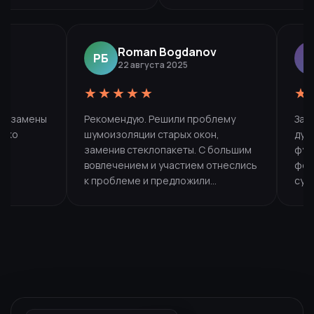
Алексеева в Подольске.
Roman Bogdanov
РБ
22 августа 2025
★★★★★
★
для замены
Рекомендую. Решили проблему
Зак
олько
шумоизоляции старых окон,
ду
В
заменив стеклопакеты. С большим
фу
вовлечением и участием отнеслись
фор
к проблеме и предложили
су
могли с
наиболее оптимальное решение.
ко
так