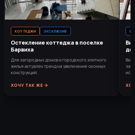
КОТТЕДЖИ
ЭКСКЛЮЗИВ
ВИ
Остекление коттеджа в поселке
Ви
Барвиха
до
Для загородных домов и городского элитного
Витр
жилья актуален тренд на увеличение оконных
закр
конструкций.
иску
ХОЧУ ТАК ЖЕ
ХОЧ