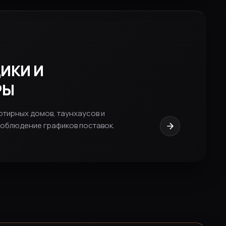
ИКИ И
РЫ
тирных домов, таунхаусов и
соблюдение графиков поставок.