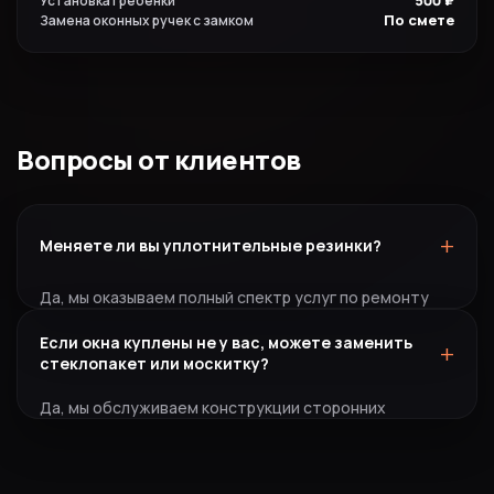
500 ₽
Установка гребенки
По смете
Замена оконных ручек с замком
Вопросы от клиентов
+
Меняете ли вы уплотнительные резинки?
Да, мы оказываем полный спектр услуг по ремонту
пластиковых и алюминиевых окон с заменой всех
Если окна куплены не у вас, можете заменить
+
комплектующих, в том числе и резинового контура
стеклопакет или москитку?
уплотнения на современные аналоги с повышенным
сроком службы.
Да, мы обслуживаем конструкции сторонних
производителей. Для произведения замены
москитной сетки или разбитого стеклопакета вам
необходимо вызвать нашего специалиста для